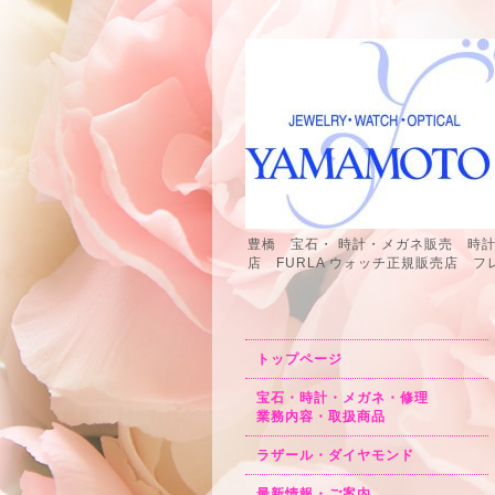
豊橋 宝石・ 時計・メガネ販売 時
店 FURLA ウォッチ正規販売店
トップページ
宝石・時計・メガネ・修理
業務内容・取扱商品
ラザール・ダイヤモンド
最新情報・ご案内