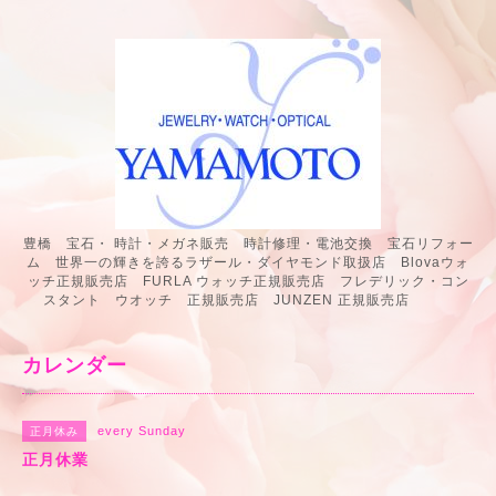
豊橋 宝石・ 時計・メガネ販売 時計修理・電池交換 宝石リフォー
ム 世界一の輝きを誇るラザール・ダイヤモンド取扱店 Blovaウォ
ッチ正規販売店 FURLA ウォッチ正規販売店 フレデリック・コン
スタント ウオッチ 正規販売店 JUNZEN 正規販売店
カレンダー
every Sunday
正月休み
正月休業