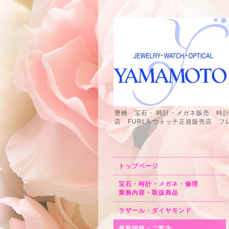
豊橋 宝石・ 時計・メガネ販売 時
店 FURLA ウォッチ正規販売店
トップページ
宝石・時計・メガネ・修理
業務内容・取扱商品
ラザール・ダイヤモンド
最新情報・ご案内