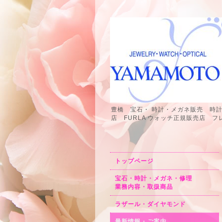
豊橋 宝石・ 時計・メガネ販売 時
店 FURLA ウォッチ正規販売店
トップページ
宝石・時計・メガネ・修理
業務内容・取扱商品
ラザール・ダイヤモンド
最新情報・ご案内