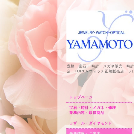
豊橋 宝石・ 時計・メガネ販売 時
店 FURLA ウォッチ正規販売店
トップページ
宝石・時計・メガネ・修理
業務内容・取扱商品
ラザール・ダイヤモンド
最新情報・ご案内