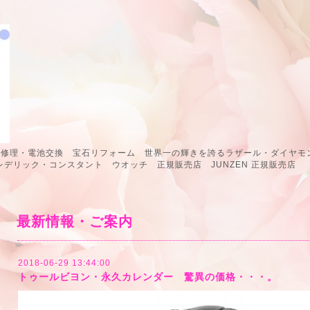
計修理・電池交換 宝石リフォーム 世界一の輝きを誇るラザール・ダイヤモン
 フレデリック・コンスタント ウオッチ 正規販売店 JUNZEN 正規販
最新情報・ご案内
2018-06-29 13:44:00
トゥールビヨン・永久カレンダー 驚異の価格・・・。