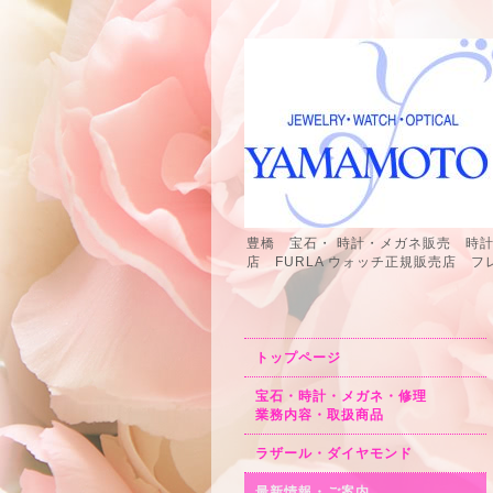
豊橋 宝石・ 時計・メガネ販売 時
店 FURLA ウォッチ正規販売店
トップページ
宝石・時計・メガネ・修理
業務内容・取扱商品
ラザール・ダイヤモンド
最新情報・ご案内